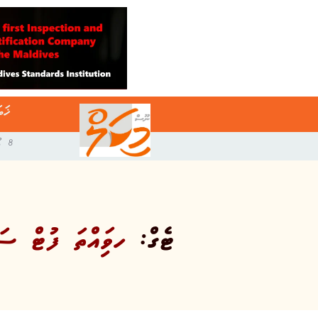
ޚަބ
8 އޯގަސްޓް 2026
ޓެގް:
ހވިައްތަ ފުޓް ސަލ