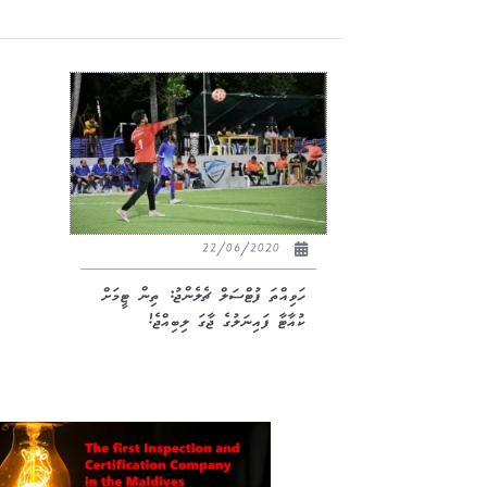
22/06/2020
ހަވިއްތަ ފުޓްސަލް ޗެލެންޖު: ތިން ޓީމަށް
ކުއާޓާ ފައިނަލުގެ ޖާގަ ލިބިއްޖެ!