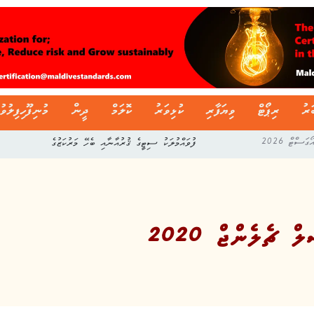
ަރު
ރިޕޯޓް
ވިޔަފާރި
ކުޅިވަރު
ކޮލަމް
ދީން
މުނިފޫހިފިލުވު
ފުވައްމުލަކު ސިޓީގެ ޤުރުއާނާއި ބެހޭ މަރުކަޒުގެ
ް ޗެލެންޖް 2020