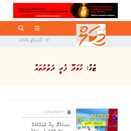
10 އޯގަސްޓް 2026
ޓެގް:
ހުވަދޫ ފެރީ ދަތުރުތައް
11/04/2019
ގދ.ގައްދޫ އިން ފުވައްމުލައް