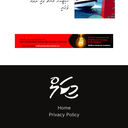
ސިޓީއަށް ލޯންޗު ފެރީ ދަތުރު
ފަށަނީ
Home
Privacy Policy