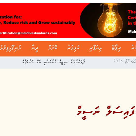
ަރު
ރިޕޯޓް
ވިޔަފާރި
ކުޅިވަރު
ކޮލަމް
ދީން
މުނިފޫހިފިލުވު
ފުވައްމުލަކު ސިޓީގެ ޤުރުއާނާއި ބެހޭ މަރުކަޒުގެ
ފައިސަލް ނަސީމް