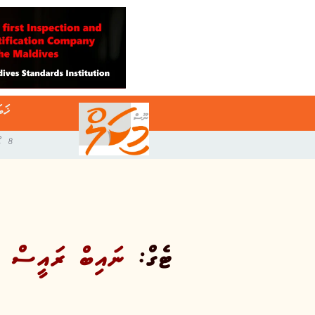
ޚަބ
8 އޯގަސްޓް 2026
ޓެގް:
ނައިބް ރައީސް 