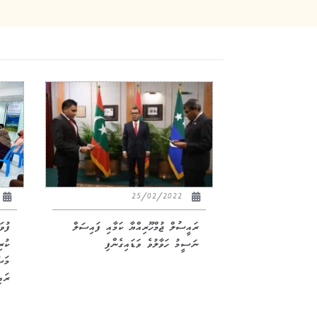
25/02/2022
ރައީސުލް ޖުމްހޫރިއްޔާ ކަމާއި ފައިސަލް
ފުވަ
ނަސީމު ހަވާލުވެ ވަޑައިގެންފި
ކުރި
މަސ
ރައ