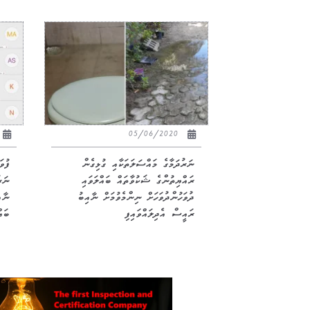
05/06/2020
ނަރުދަމާގެ މައްސަލަތަކާއި ގުޅިގެން
ފުވަ
ރައްޔިތުންގެ ޝަކުވާތައް ބައްލަވައި
ނަރ
ދުވަހުންދުވަހަށް ނިންމެވުމަށް ނާއިބު
ނާއ
ރައީސް އެދިލައްވައިފި
ބައް