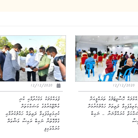
12/12/2020
12/12/2020
އްމުލައް ހޮސްޕިޓަލުގެ ތަރައްޤީއަށް
ފުވައްމުލަކު މަގުހެދުމާއި ކުނި
މަތިވެފައިވާ ދަތިތަށް ހައްލުކުރުމަށް
މެނޭޖްކުރުމުގެ މަސައްކަތަށް
ައްކަތް ކުރައްވާނަން – ނައިބް
ކުރިމަތިވެފައިވާ ދަތިތައް ހައްލުކުރުމާއި
ިސް
ގުޅޭގޮތުން ނައިބް ރައިސް މަޝްވަރާ
ކުރައްވައިފި