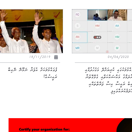
18/11/2019
04/06/2020
އްމުލަކުގައި ކުރިޔަށްދާ މަގުހެދުމާއި
ފުވައްމުލަކަށް އުފަން ނަމޫނާ ނާއިބް
ުދަމާގެ މައްސައްކަތާއި ގުޅޭގޮތުން
ރައީސެއް!
ިބު ރައީސް އިސް ފަރާތްތަކާއި
ދަލުކުރައްވައިފި