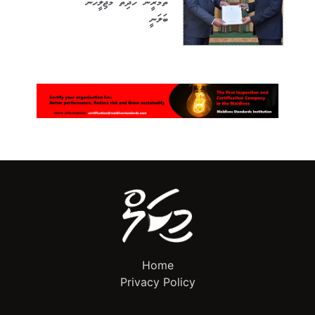
ތަމްރީނު ހެދިތޯ މަޖިލީހުން
ބަލަނީ
Home
Privacy Policy