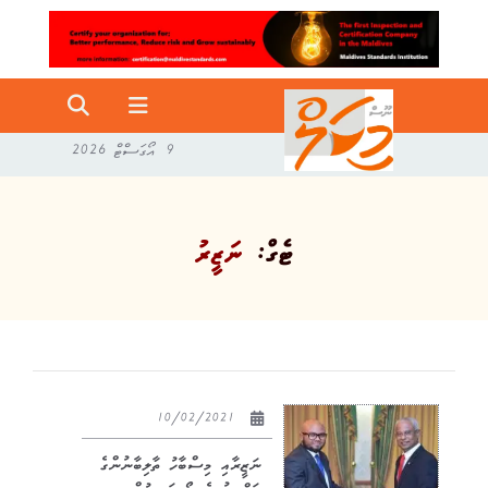
9 އޯގަސްޓް 2026
ޓެގް:
ނަޒީރު
10/02/2021
ނަޒީރާއި މިސްބާހު ތާލިބާނުންގެ