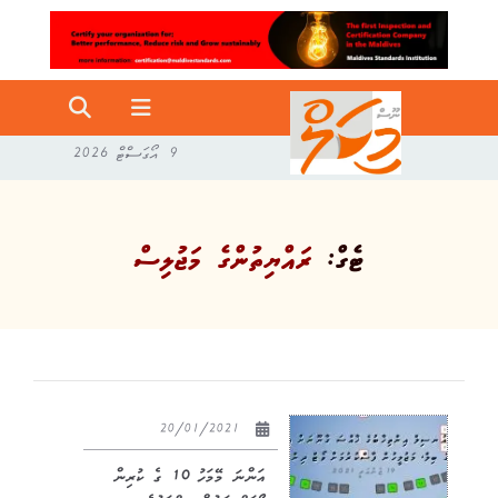
9 އޯގަސްޓް 2026
ޓެގް:
ރައްޔިތުންގެ މަޖުލިސް
20/01/2021
އަންނަ މޭމަހު 10 ގެ ކުރިން