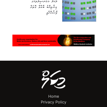
ލޯކަލް ކައުންސިލްތަކުގެ
އިންތިޚާބު ބާއްވާ ގޮތަށް
ފާސްކޮށްފި
Home
Privacy Policy