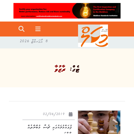
8 އޯގަސްޓް 2026
ޓެގް:
ރާޒުވާ
02/06/2019
ފުވައްމުލަކުގައި ޗެސް މުބާރާތެއް