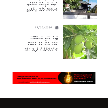
ނާއިބު ރައީސްގެ ގެކޮޅުގައި
ބަނބުކެޔޮ ގަހެއް އިންދައިފި
19/05/2020
ޖާހިލު ކަމަކީ ބަނބުކޭލުގެ
ކަރުގަނޑުން ދުޅަ ބައްޔަށް
ބޭސްކުރާންވެސް ޖެހިދާ ކަމެކޭ