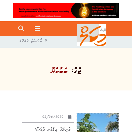
9 އޯގަސްޓް 2026
ޓެގް:
ބަބުކެޔޮ
05/06/2020
ދުނިޔޭގެ ތިމާވެށި ދުވަސް: