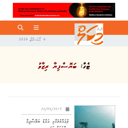
6 އޯގަސްޓް 2026
ޓެގް:
ބަޔޮސްފިޔާ ރިޒާވު
24/06/2019
ފުވައްމުލަކާއި އައްޑު ބަޔޮސްފިއާ