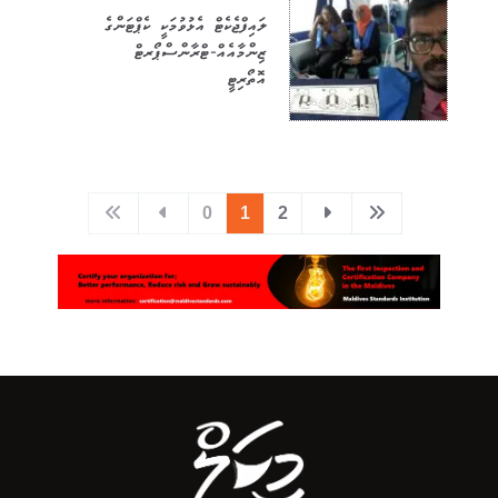
ލައިފްޖެކެޓް އެޅުވުމަކީ ކެޕްޓަންގެ
ޒިންމާއެއް-ޓްރާންސްޕޯރޓް
އޮތޯރިޓީ
0
1
2