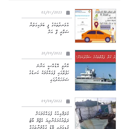
02/01/2023
އުޅަނދުތަކުގެ ފީ ބަލައިގަތުން
ސަވާރީ ޕޭ އަށް
20/09/2022
އާރުވީ އޮޑެއްސީ އަންނަ
ހަފުތާގައި ފުވައްމުލަކު ކަނޑުގެ
ސަރަހައްދުގައި
09/08/2022
މުދަލާއިއެކު ފުވައްމުލަކަށް
ދަތުރުކުރަމުންދިޔަ އުޖާލާ ބޯޓު
މުޑިއަރައި ބޮޑު ގެއްލުންތަކެއް