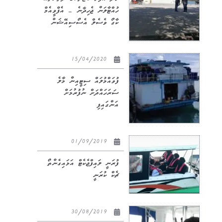
ހުއްޓާލަން ޖެހިދާނެ – އެފްވީއެމް
ކާގޯ ވެސެލް އެސޯސިއޭޝަން
15/04/2020
ފުވައްމުލައް ސިޓީއިން މާލެ
ސަރަހައްދަށް ނުފުރުމަށް
އަންގައިފި
01/09/2019
ފުރަނީ ލައިފްޖެކެޓް އަޅައިގެންތޯ
ޗެކް ކުރަނީ
30/08/2019