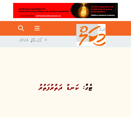
9 އޯގަސްޓް 2026
ޓެގް:
ކަނޑު ދަތުރުފަތުރު