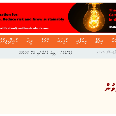
ަރު
ރިޕޯޓް
ވިޔަފާރި
ކުޅިވަރު
ކޮލަމް
ދީން
މުނިފޫހިފިލުވު
ފުވައްމުލަކު ސިޓީގެ ޤުރުއާނާއި ބެހޭ މަރުކަޒުގެ
ުން