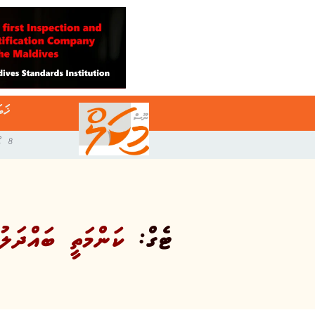
ޚަބ
8 އޯގަސްޓް 2026
ޓެގް:
ކަންމަތީ ބައްދަލުވ