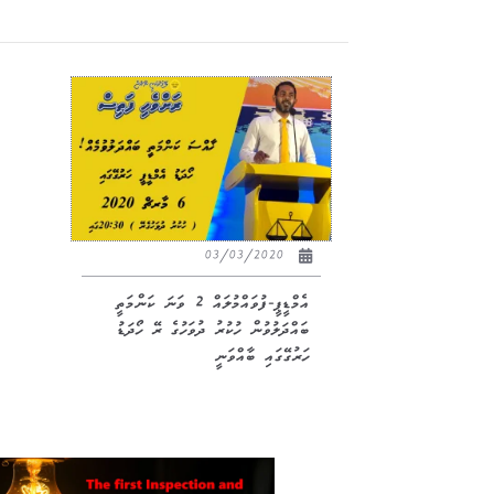
03/03/2020
އެމްޑީޕީ-ފުވައްމުލައް 2 ވަނަ ކަންމަތީ
ބައްދަލުވުން ހުކުރު ދުވަހުގެ ރޭ ހޯދަޑު
ހަރުގޭގައި ބާއްވަނީ