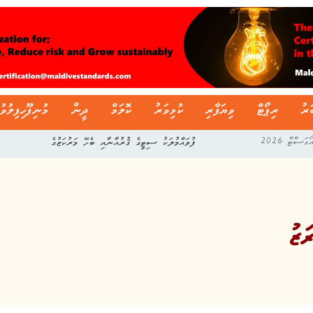
ަރު
ރިޕޯޓް
ވިޔަފާރި
ކުޅިވަރު
ކޮލަމް
ދީން
މުނިފޫހިފިލުވު
ފުވައްމުލަކު ސިޓީގެ ޤުރުއާނާއި ބެހޭ މަރުކަޒުގެ
ަޒު