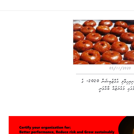
05/11/2020
“ރަށިރިހިވޭލި އެގްޒެބިޝަން 2020” ގެ
ުގައި މައުރަޒެއް ބާއްވަނީ