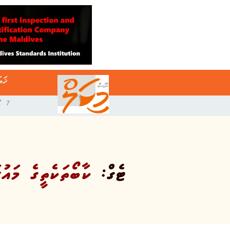
ޚަބ
7 އޯގަސްޓް 2026
ޓެގް:
ކާބޯތަކެތީގެ މައުރ