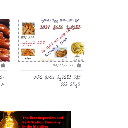
04/11/2021
ހޭޒްގެ ކާބޯތަކެތީގެ މައުރަޒު އަންނަ
އާދީއްތަ ދުވަހު
ނަމ