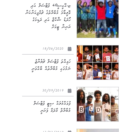
ޏ.އޭއީސީ40 ފުޓްސަލް އަދި
ވޮލީބޯޅަ މުބާރާތުގެ ޗެމްޕިއަންކަން
ހޯދަޑު ޝާކްޒް އަދި ދަޑިމަގު
ރަނިން ޓީމަށް
18/06/2020
ހަވިއްތަ ފުޓްސަލް ޗެލެންޖު
ނަމުގައި މުބާރާތެއް ބާއްވަނީ
30/09/2019
ފުވައްމުލައް ސިޓީ ފުޓްސަލް
މުބާރާތް މާދަމާ ފަށަނީ