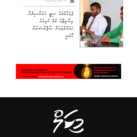
13/02/2019
ފުވައްމުލަކު ސިޓީ ކައުންސިލުން
އިންތިޒާމު ކުރާ ކުޅިވަރު
ހަރަކާތްތަކަށް ސްޕޮންސަރުން
ހޯދަނީ