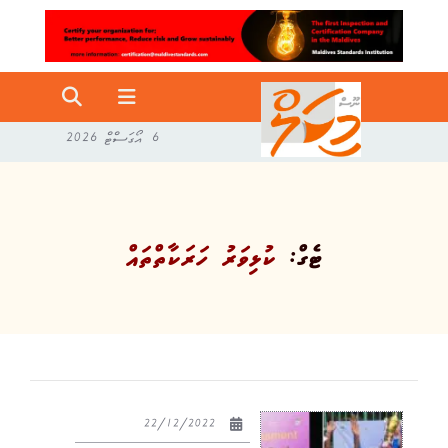
6 އޯގަސްޓް 2026
ޓެގް:
ކުޅިވަރު ހަރަކާތްތައް
22/12/2022