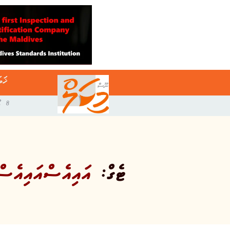
ޚަބ
8 އޯގަސްޓް 2026
ޓެގް:
އައިއެސްއައިއެސް