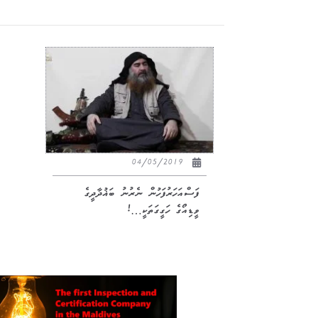
04/05/2019
ފަސްއަހަރުފަހުން ނެރުނު ބަޣުދާދީގެ
ވީޑިއޯގެ ހަގީގަތަކީ…!