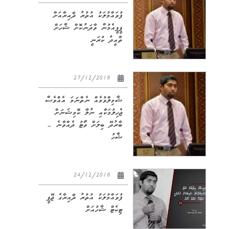
ފުވައްމުލަކު އުތުރު ދާއިރާއަށް
ޕީޕީއެމުން ވާދަނުކޮށް ޝާހަށް
ތާއީދު ކުރަނީ
27/12/2018
ޝާމިލްވުމެއް ނެތްނަމަ އެއްވެސް
ޖެހިލުމަކާއި ނުލާ ކޮމިޝަނަށް
ބާރުދޭ ބިލަށް ވޯޓު ދެއްވާނެ –
ޝާހު
24/12/2018
ފުވައްމުލަކު އުތުރު ދާއިރާގެ ޖޭޕީ
ޓިކެޓް ޝާހުއަށް