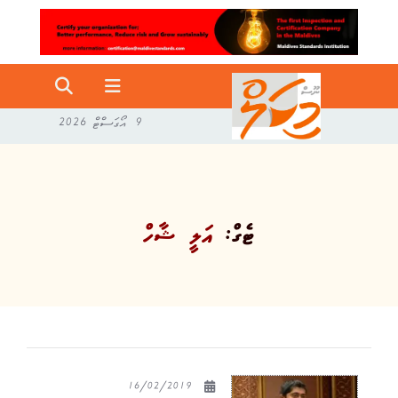
9 އޯގަސްޓް 2026
ޓެގް:
އަލީ ޝާހް
16/02/2019