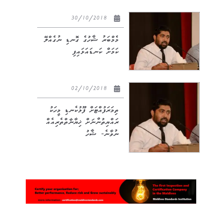
30/10/2018
މެމްބަރު ޝާހުގެ ގޮނޑި ނުގެއްލޭ
ކަމަށް ކަނޑައަޅައިފި
02/10/2018
ތިމަރަފުއްޓަށް ފޫޅުކެނޑި މީހަކު
ރައްޔިތުންނަށް ޚިޔާނާތްތެރިއެއް
ނުވާނެ- ޝާހު