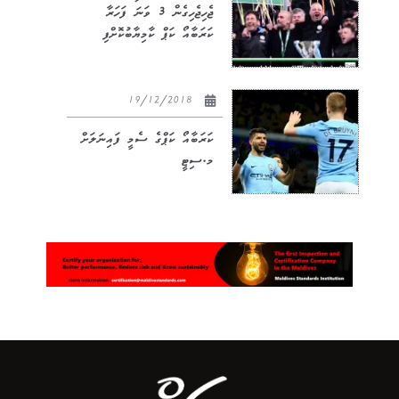
ޖެހިޖެހިގެން 3 ވަނަ ފަހަރާ
ކަރަބާއޯ ކަޕް ކާމިޔާބުކޮށްފި
19/12/2018
ކަރަބާއޯ ކަޕްގެ ސެމީ ފައިނަލަށް
މ.ސިޓީ