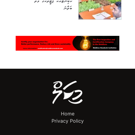
ކެބިނެޓާއެކު ޕާޓީތަކުގެ ވަތު
ބަތާނަ
Home
Privacy Policy