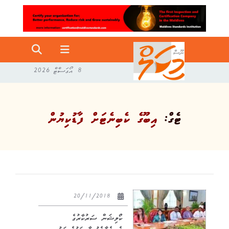
8 އޯގަސްޓް 2026
ޓެގް:
އިބޫގެ ކެބިނެޓަށް ފާޑުކިޔުން
20/11/2018
ކޯލިޝަން ސަރުކާރުގެ