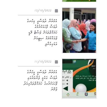
13/10/2022
އުމުރުން ދުވަސްވީ މިހުނގެ
ދުވަސް ފާހަގަކުރުމުގެ
ހަރަކާތްތަކަށް ފަސްޓް ލޭޑީ
ފުވައްމުލައް ސިޓީއަށް
ވަޑައިގެންފި
11/10/2022
އުމުރުން ދުވަސްމީ މީހުންގެ
ދުވަސް ގައުމީ ފެންވަރުގައި
ފާހަގަކުރުމގެ ހަރަކާތްތައްމިއަދު
ފެށޭނެ