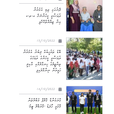
ދާނުގައި ތިބި އުމުރުން
ދުވަސްވީ މީހުންނަށް އ.ތ.ކ
އިން ޒިޔާރާތްކޮށްފި
15/10/2022
ބޮޑު ތަރުހީބެއް ލިބުނު އުމުރުން
ދުވަސްވީ މީހުންގެ ދުވަހުގެ
ތިންޖީލުގެ ހިނގާލުމާއި އާއިލީ
ހަވީރުން ނިންމާލައިފި
14/10/2022
ގްރައުންޑް ގޮލްފް މުބާރާތުން
މޮޅުވީ ހޯދަޑު ‘މޭރެބޮލް ޓީމު’