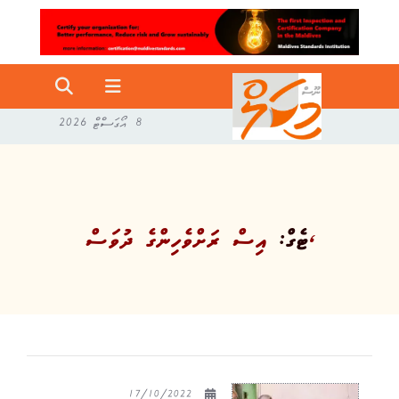
8 އޯގަސްޓް 2026
އިސް ރަށްވެހިންގެ ދުވަސް،
ޓެގް:
17/10/2022