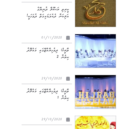
ކީރިތި ރަސޫލާ ދުނިޔޭގެ
އަލިކަން ދެކެވަޑައިގަތް ދުވަހަކީ!
01/11/2020
ތާރީޚު: ދިވެހިރާއްޖޭގައި މައުލޫދު
ކިޔުން 2
29/10/2020
ތާރީޚު: ދިވެހިރާއްޖޭގައި މައުލޫދު
ކިޔުން 1
29/10/2020