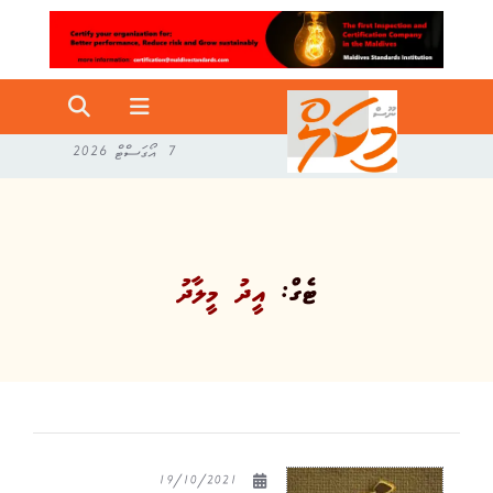
7 އޯގަސްޓް 2026
ޓެގް:
އީދު މީލާދު
19/10/2021