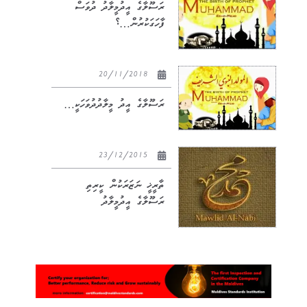
ރަސޫލާގެ އީދުމީލާދު ދުވަސް
ފާހަގަކުރުން…؟
20/11/2018
ރަސޫލާގެ އީދު މީލާދުދުވަހަކީ…
23/12/2015
ތާރީޚީ ނަޒަރަކުން ކީރިތި
ރަސޫލާގެ އީދުމީލާދު