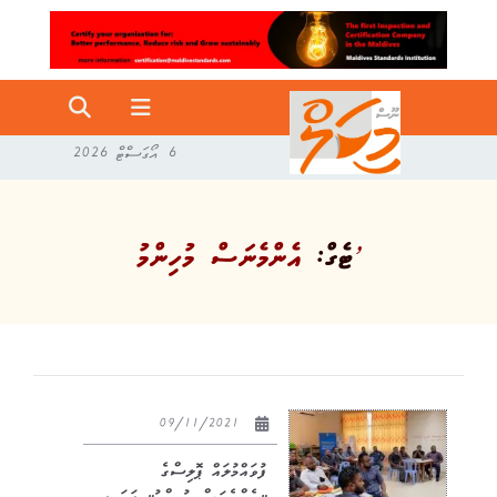
6 އޯގަސްޓް 2026
އެންމެނަސް މުހިންމު’
ޓެގް:
09/11/2021
ފުވައްމުލައް ޕޮލިސްގެ