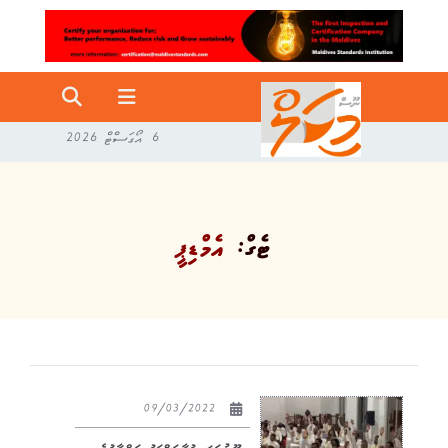
6 އޯގަސްޓް 2026
ޓެގް:
އެމްޑިޕީ
09/03/2022