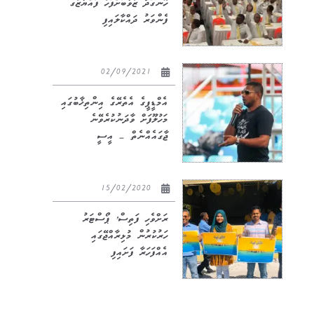
ހޫނުގަދަ ޒުވާބަށްފަހު ފައްޔާޒުގެ
ފެންވަރު ދައްކާލައިފި
02/09/2021
އެމްޑީޕީގެ އެތެރޭގެ އިންތިޚާބުގައި
މަހުލޫފަށް ވާދަނުކުރެވޭނެ
ޖާގައެއްނެތް – އީސީ
15/02/2020
ރަށްވެހި ފަތިސް’ ޕޯސްޓަރު
ހަރުކުރުން މުޅިރާއްޖޭގައި
އެއްފަހަރާ ފަށައިފި