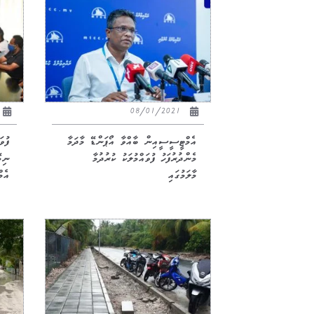
08/01/2021
އެމްޓީސީސީއިން ބާއްވާ އޯޕަންޑޭ މާދަމާ
ފުވ
މެންދުރުފަހު ފުވައްމުލަކު ކުރުދުމާ
ނިމ
މާލަމުގައި
އެމ