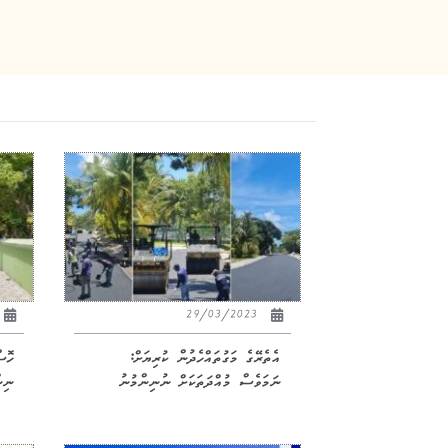
29/03/2023
އެތެރޭގެ މަގުތައްހެދުން ކުރިޔަށް:
ހޮސ
ނަމަވެސް މުއްދަތަކަށް ނުނިންމުނު
ނިން