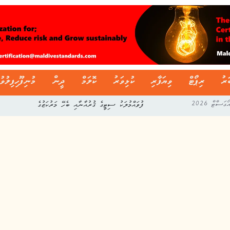
ަރު
ރިޕޯޓް
ވިޔަފާރި
ކުޅިވަރު
ކޮލަމް
ދީން
މުނިފޫހިފިލުވު
ފުވައްމުލަކު ސިޓީގެ ޤުރުއާނާއި ބެހޭ މަރުކަޒުގެ