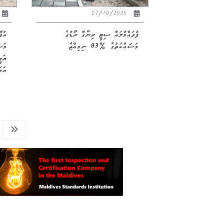
07/10/2020
ފުވައްމުލައް ސިޓީ ރިންގް ރޯޑުގެ
އުފ
މަސައްކަތުގެ %83 ނިމިއްޖެ
މަސ
ޔަގ
އަމ