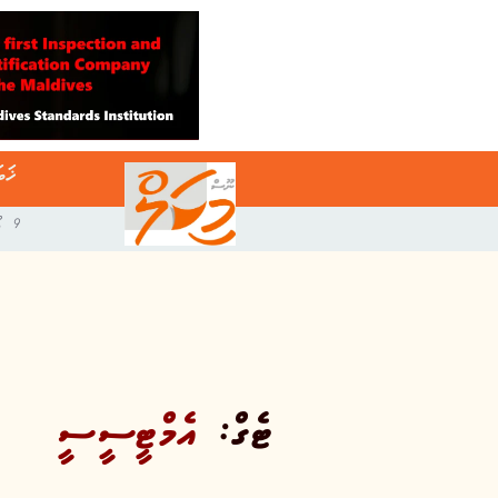
ޚަބ
9 އޯގަސްޓް 2026
ޓެގް:
އެމްޓީސީސީ