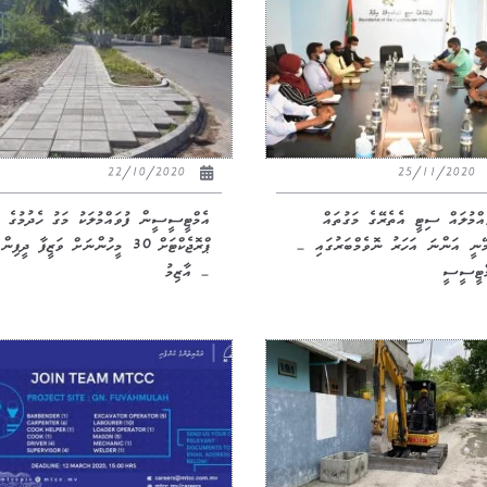
22/10/2020
25/11/2020
ައްމުލައް ސިޓީ އެތެރޭގެ މަގުތައް
އެމްޓީސީސީން ފުވައްމުލަކު މަގު ހެދުމުގެ
ޭނީ އަންނަ އަހަރު ނޮވެމްބަރުގައި –
ޕްރޮޖެކްޓަށް 30 މީހުންނަށް ވަޒީފާ ދީފިން
ްޓީސީސީ
– އާޒިމު