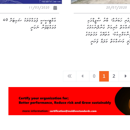
11/03/2020
20/07/2020
ާވެރި ހަބަރެއް: ބާރު ސްޕީޑްގައި
އެމްޓީސީސީ ފުވައްމުލަކު ސައިޓަށް 40
ައްކަތް ކުރިއަށް ގެންދާނެކަމުގެ
މުވައްޒަފުން ނަގަނީ
ީންކަމާއިއެކު، އެތެރޭގެ މަގުތަކުގެ
ަލީ މަސައްކަތް މަދަމާ ފަށަނީ
0
1
2