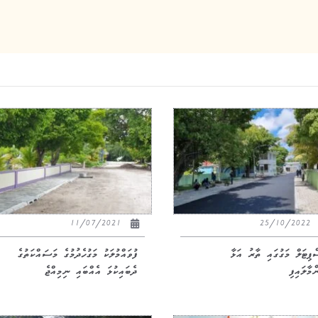
11/07/2021
25/10/2022
ްޕިޓަލް މަގުގައި ތާރު އަޅާ
ފުވައްމުލަކު މަގުހެދުމުގެ މަސައްކަތުގެ
މާލައިފި
ދެބައިކުޅަ އެއްބައި ނިމިއްޖެ