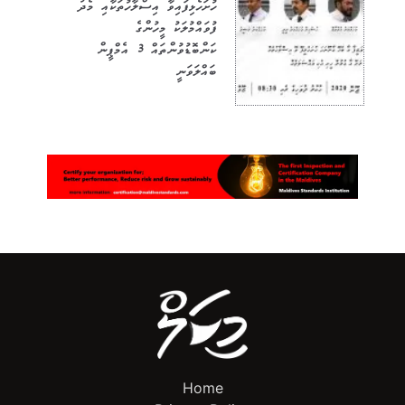
ހުށަހެޅިފައިވާ އިސްލާހުތަކާއި މެދު
ފުވައްމުލަކު މީހުންގެ
ކަންބޮޑުވުންތައް 3 އެމްޕީން
ބައްލަވަނީ
Home