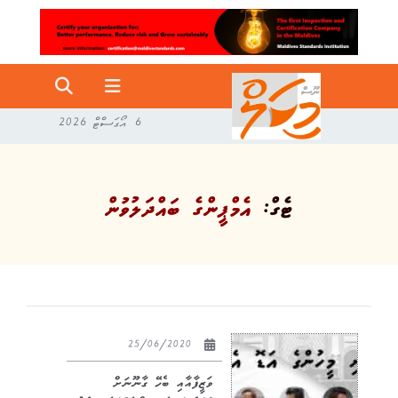
6 އޯގަސްޓް 2026
ޓެގް:
އެމްޕީންގެ ބައްދަލުވުން
25/06/2020
ވަޒީފާއާއި ބެހޭ ގާނޫނަށް