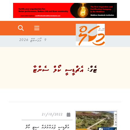
9 އޯގަސްޓް 2026
ޓެގް:
އެޗްޑީސީ ކޯލް ސެންޓާ
21/10/2022
އެޗްޑީސީ ފުވައްމުލައް ސިޓީ ކޯލް