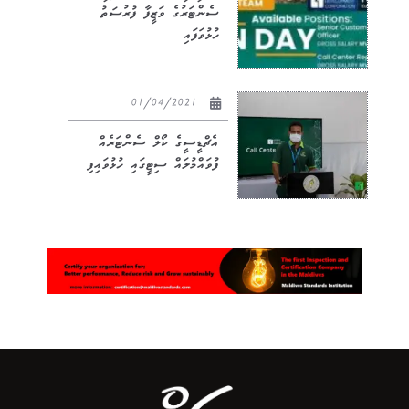
ސެންޓަރުގެ ވަޒީފާ ފުރުސަތު
ހުޅުވަފައި
01/04/2021
އެޗްޑީސީގެ ކޯލް ސެންޓަރެއް
ފުވައްމުލައް ސިޓީގައި ހުޅުވައިފި