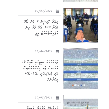
07/07/2021
މިއަދު ކޮވިޝީލް 2 ވަނަ ޑޯޒް
ޖަހަން 100 އަށް ވުރެ ގިނަ
އެޕޮއިންޓްމެންޓް ދީފި
03/06/2021
ފުވައްމުލައް ސިޓީގައި ކޮވިޑް-19
ވެކްސިން ޖެހި މީހުންގެތެރެއިން
ބަލި ޖެހިފައިވަނީ %3-%4
މީހުންނަށް
30/05/2021
ކޮވިޑް-19 އަޕްޑޭޓް: ޕޮޒިޓިވް