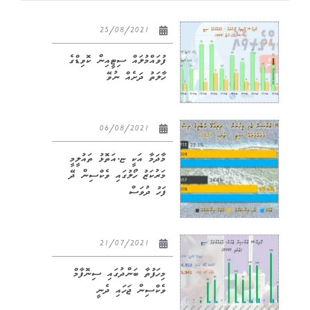
25/08/2021
ފުވައްމުލައް ސިޓީއިން ކޮވިޑްގެ
ހާލަތު ދަށެއް ނުވޭ
06/08/2021
މާދަމާ އަކީ ޏ.އަތޮޅު ތައުލީމީ
މަރުކަޒު ހޯލުގައި ވެކްސިން ދޭ
ފަހު ދުވަސް
21/07/2021
މިހަފުތާ ބަންދުގައި ސިނޮފާމް
ވެކްސިން ޖަހައި ދެނީ