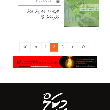
24/05/2021
ކޮވިޑް-19 ވެކްސިން ޖެހުން
ހަލުއިކުރަން ޖެހޭ
1
2
3