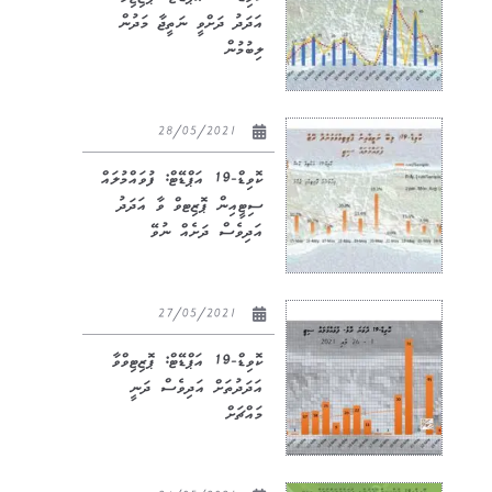
އަދަދު ދަށްވީ ނަތީޖާ މަދުން
ލިބުމުން
28/05/2021
ކޮވިޑް-19 އަޕްޑޭޓް: ފުވައްމުލައް
ސިޓީއިން ޕޮޒިޓވް ވާ އަދަދު
އަދިވެސް ދަށެއް ނުވޭ
27/05/2021
ކޮވިޑް-19 އަޕްޑޭޓް: ޕޮޒިޓިވްވާ
އަދަދުތަށް އަދިވެސް ދަނީ
މައްޗަށް