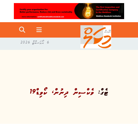
6 އޯގަސްޓް 2026
ޓެގް:
ވެކްސިން ދިނުން، ކޯވިޑް19