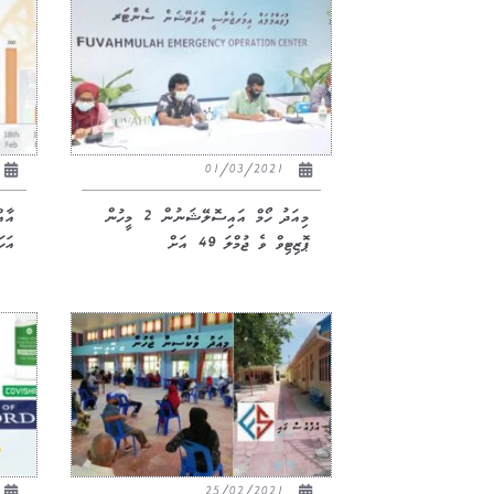
01/03/2021
މިއަދު ހޯމް އައިސޮލޭޝަނުން 2 މީހުން
ޕޮޒިޓިވް ވެ ޖުމްލަ 49 އަށް
އަހަ