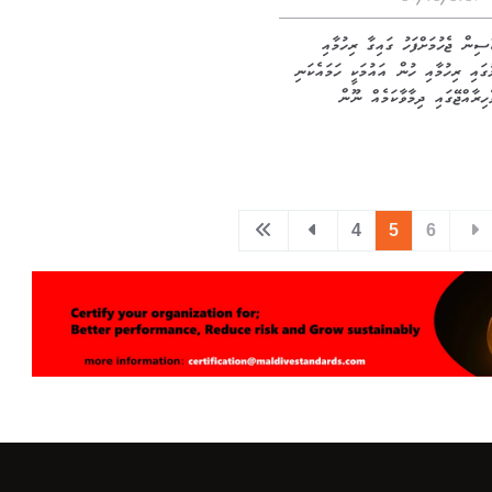
24/02/2021
ްސިން ޖެހުމަށްފަހު ގައިގާ ރިހުމާއި
ުގައި ރިހުމާއި ހުން އައުމަކީ ހަމައެކަނި
ެހިރާއްޖޭގައި ދިމާވާކަމެއް ނޫން
4
5
6