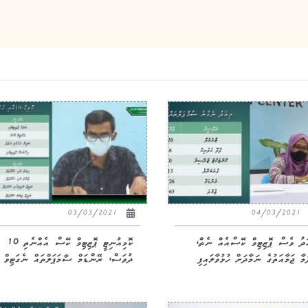
03/03/2021
04/03/2021
ަދު ވެސް ޕޮޒިޓިވް ކޭސްއެއް ނެތް،
ކޮމިއުނިޓީ ޕޮޒިޓިވް ކޭސް އެއްނެތި 10
މާ ޖަމާއަތުގެ ނަމާދަށް ހުޅުވާލައިފި
ދުވަސް، ރޭންޑަމް ސާމަޕަލްތައް ނެގަޓިވް