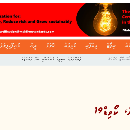
ަރު
ރިޕޯޓް
ވިޔަފާރި
ކުޅިވަރު
ކޮލަމް
ދީން
މުނިފޫހިފިލުވު
ފުވައްމުލަކު ސިޓީގެ ޤުރުއާނާއި ބެހޭ މަރުކަޒުގެ
ކޯވިޑް19