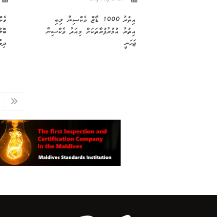
25/02/2021
އިތުރު 1000 ޑޯޒް ވެކްސިން ލިބި
ވެކ
އިތުރު އުމުރުފުރާތަކަށް މިއަދު ވެކްސިން
ބޮލ
ޖަހަނީ
ދިވ