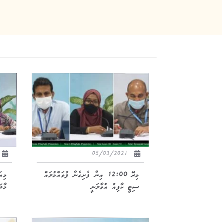
05/03/2021
މިރޭ 12:00 އިން ފެށިގެން ފުވައްމުލައް
މިއ
ސިޓީ ކާފިއު އުވާލަނީ
މާދަ