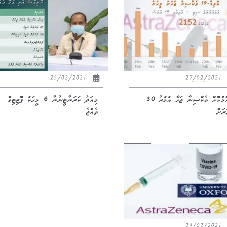
25/02/2021
27/02/2021
އާއްމުކޮށް ވެކްސިން ޖަހާ އުމުރު 30
މިއަދު ކަރަންޓީނުން 6 މީހަކު ޕޮޒިޓިވް
ރަށް
ވެއްޖެ