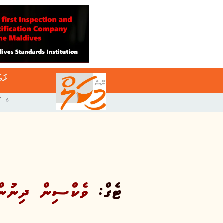
ޚަބ
6 އޯގަސްޓް 2026
ޓެގް:
ވެކްސިން ދިނުން، 