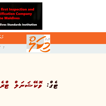
ޚަބ
7 އޯގަސްޓް 2026
ޓެގް:
ވޮކޭޝަނަލް ޓްރެ