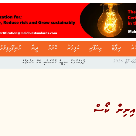
ަރު
ރިޕޯޓް
ވިޔަފާރި
ކުޅިވަރު
ކޮލަމް
ދީން
މުނިފޫހިފިލުވު
ފުވައްމުލަކު ސިޓީގެ ޤުރުއާނާއި ބެހޭ މަރުކަޒުގެ
އިނިން ކޯސް