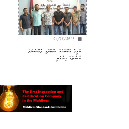
04/08/2019
ކުރީގެ އަބޫބަކުރު ސްކޫލުއި ވޮކޭޝަނަލް
ކޯސްތައް ހިންގަނީ