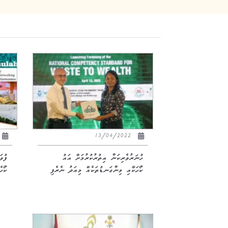
13/04/2022
ހުނަރުވެރިކަން އިތުރުކުރުމަށް އައު
ކޯހަކާއި މިންގަނޑުތަކެއް މިއަދު ނެރެފި
ކޯހެ