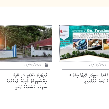
19/08/2021
24/10/2021
ފުވައްމުލައް ސިޓީގައި ޕޮލިޓެކްނިކްގެ 3
މެރިޓައިމް އެކަޑަމީ އާއި ލޮޖިކް
އް ފަށަން ހުޅުވާލައިފި
އިންސްޓިޓިއުޓް ގުޅިގެން ފުވައްމުލައް
ސިޓީގައި ކޯސްތަކެއް ފަށަނީ