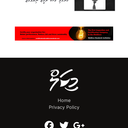
ކުރެއްވި މޫސާ ރަމީޒު ނިޔާވެއްޖެ
Home
Privacy Policy