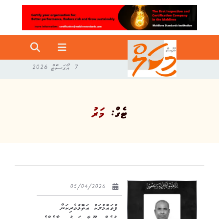
7 އޯގަސްޓް 2026
ޓެގް:
މަރު
05/04/2026
ފުވައްމުލަކު އަތޮޅުވެރިކަން