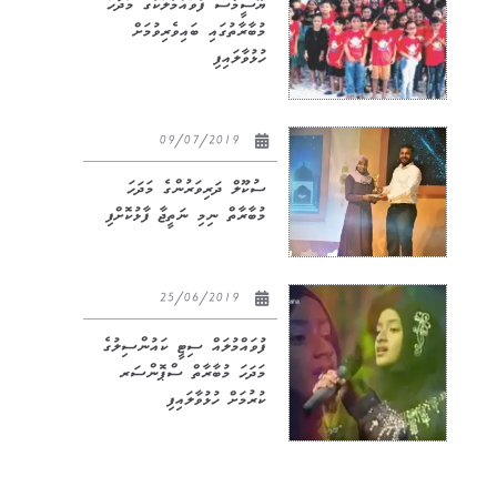
ޔޫސީމާސް ފުވައްމުލަކުގެ މަދަހަ
މުބާރާތުގައި ބައިވެރިވުމަށް
ހުޅުވާލައިފި
09/07/2019
ސުކޫލް ދަރިވަރުންގެ މަދަހަ
މުބާރާތް ނިމި ނަތީޖާ ފާޅުކޮށްފި
25/06/2019
ފުވައްމުލައް ސިޓީ ކައުންސިލުގެ
މަދަހަ މުބާރާތް ސްޕޮންސަރ
ކުރުމަށް ހުޅުވާލައިފި