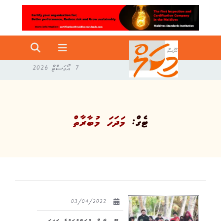
7 އޯގަސްޓް 2026
ޓެގް:
މަދަހަ މުބާރާތް
03/04/2022