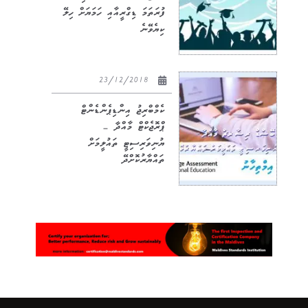
ފުރަތަމަ ޑިގްރީއާއި ހަމަޔަށް ހިލޭ
ކިޔެވޭނެ
23/12/2018
ކެމްބްރިޖު އިންޑިޕެންޑެންޓް
ޕްރޮޖެކްޓް މާއްދާ –
ޔުނިވަރިސިޓީ ތައުލީމަށް
ތައްޔާރުކޮށްދޭ