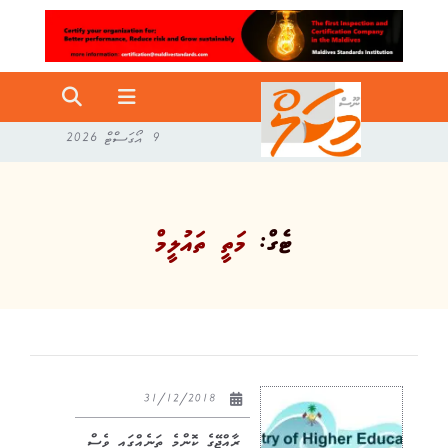
9 އޯގަސްޓް 2026
ޓެގް:
މަތީ ތައުލީމް
31/12/2018
ރާއްޖޭގެ ކޮންމެ ތަނެއްގައި ވެސް