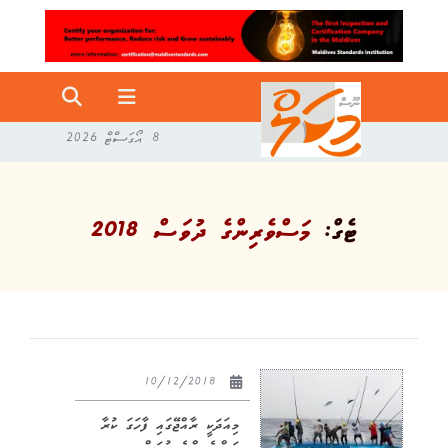
8 އޯގަސްޓް 2026
ޓެގް:
މަސްވެރިންގެ ދުވަސް 2018
10/12/2018
މިއަދަކީ ރާއްޖޭގައި ފާހަގަ ކުރާ