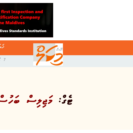
ޚަބ
7 އޯގަސްޓް 2026
ޓެގް:
މަޖިލިސް ބަހުސް