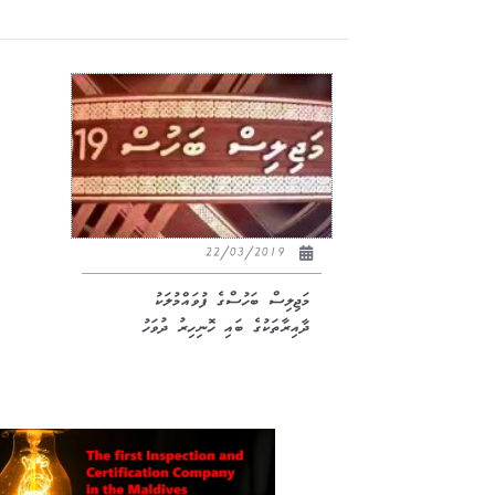
22/03/2019
މަޖިލިސް ބަހުސްގެ ފުވައްމުލަކު
ދާއިރާތަކުގެ ބައި ހޮނިހިރު ދުވަހު