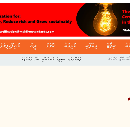
ަރު
ރިޕޯޓް
ވިޔަފާރި
ކުޅިވަރު
ކޮލަމް
ދީން
މުނިފޫހިފިލުވު
ފުވައްމުލަކު ސިޓީގެ ޤުރުއާނާއި ބެހޭ މަރުކަޒުގެ