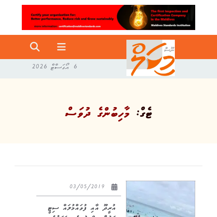
6 އޯގަސްޓް 2026
ޓެގް:
މާހިބުންގެ ދުވަސް
03/05/2019
އުރީދޫ އާއި ފުވައްމުލައް ސިޓީ