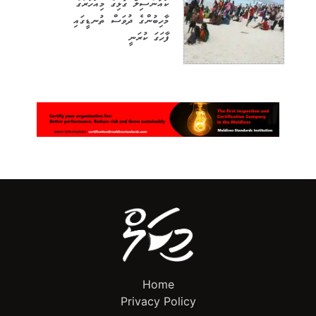
ކައުންސިލް ގުޅިގެ މިއަހަރުގެ
މާހިބުންގެ ދުވަސް ތުނޑީގައި
ފާހަގަ ކުރަނީ
Home
Privacy Policy