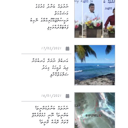
ނެރުތައް ބަންދު ކުރުމުގެ
މަސައްކަތް
ރައީސުލްޖުމްހޫރިއްޔާގެ ނާއިބު
ފައްޓަވާދެއްވައިފި
17/02/2021
އަނބުލު ނެރަށް ގެނބެމުން
ދިޔަ ދެމީހަކު މިއަދު
ސަލާމަތްކޮށްފި
16/01/2021
ނެރުތައް ބަންދުކުރާނީތަ؟
ބަރާނީތަ؟ ނޫނީ ހުޅުވާލެއްޕޭ
ގޮތަށް ދޮރެއް ލާނީތަ؟