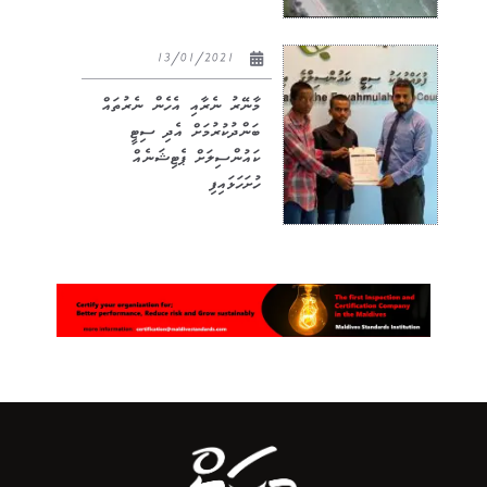
13/01/2021
މާނޭރު ނެރާއި އެހެން ނެރުތައް
ބަންދުކުރުމަށް އެދި ސިޓީ
ކައުންސިލަށް ޕެޓިޝަނެއް
ހުށަހަޅައިފި