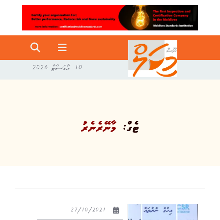
10 އޯގަސްޓް 2026
ޓެގް:
މާނޭރެނެރު
27/10/2021