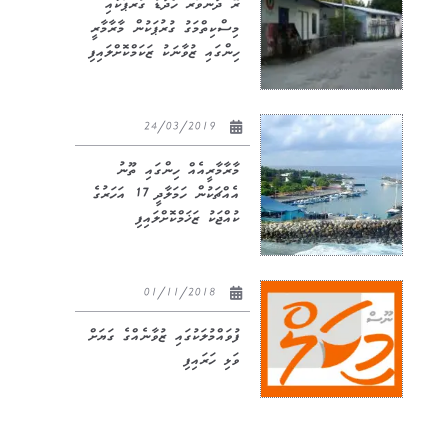
ރޭ ދަންވަރު ހޯދަޑު ގުރޫޕަކާއި
މިސްކިތްމަގު ގުރުޕަކުން މާރާމާރީ
ހިންގައި ޒުވާނަކު ޒަކަމްކޮށްލައިފި
24/03/2019
މާރާމާރީއެއް ހިންގައި ތޫނު
އެއްޗަކުން ހަމަލާދީ 17 އަހަރުގެ
ކުއްޖަކު ޒަޚަމްކޮށްލައިފި
01/11/2018
ފުވައްމުލަކުގައި ޒުވާނެއްގެ ގަޔަށް
ވަޅި ހަރައިފި