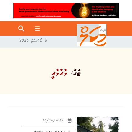
6 އޯގަސްޓް 2026
ޓެގް:
މާރާމާރީ
16/06/2019