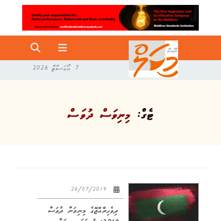
7 އޯގަސްޓް 2026
ޓެގް:
މިނިވަސް ދުވަސް
26/07/2019
ދިވެހިރާއްޖޭގެ މިނިވަން ދުވަސް