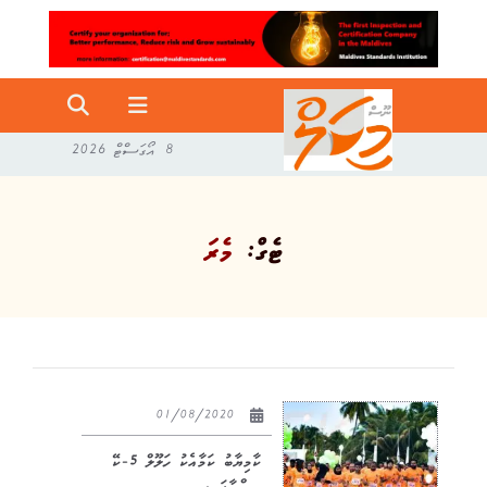
8 އޯގަސްޓް 2026
ޓެގް:
މެރަ
01/08/2020
ކާމިޔާބު ކަމާއެކު ހަލޫލް 5-ކޭ