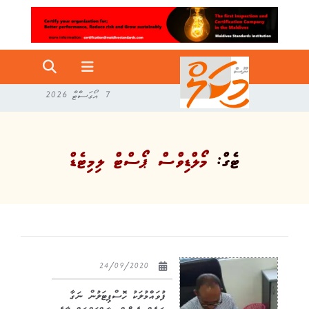
7 އޯގަސްޓް 2026
ޓެގް:
މޯލްޑިވްސް ޕޯސްޓް ލިމިޓެޑް
24/09/2020
ފުވައްމުލަކު ހޮސްޕިޓަލުން ނަގާ