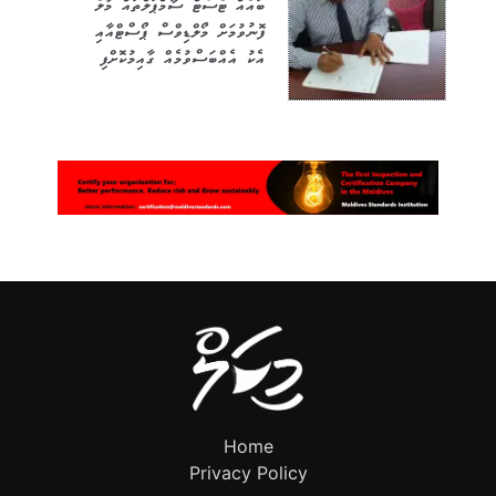
ބައެއް ޓެސްޓް ސާމްޕަލްތައް މާލެ
ފޮނުވުމަށް މޯލްޑިވްސް ޕޯސްޓްއާއި
އެކު އެއްބަސްވުމެއް ގާއިމުކޮށްފި
Home
Privacy Policy