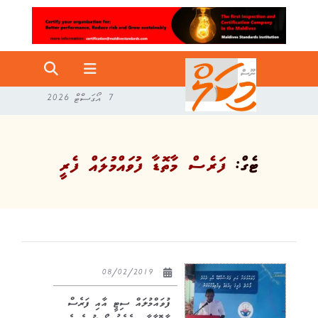
7 އޯގަސްޓް 2026
ޓެގް:
ފަރެސް މާތޮޑާ ފުވައްމުލައް ފެރީ
08/02/2019
ފުވައްމުލައް ސިޓީ އާއި ފަރެސް