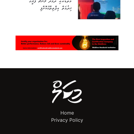
މާތޮޑާއާއި ދެމެދު ލޯނޗު ފެރީގެ
ޚިދުމަތް އިފްތިތާޙުކޮށްފި
Home
Privacy Policy