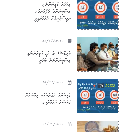
މިއަހަރު ފަގީރުންނާއި
މިސްކީނުންގެ ދަފުތަރުގައި
ރަޖިސްޓްރީވާން ހުޅުވާލައިފި
23/12/2020
ކޮވިޑް-19 ގެ އެހީ ފަގީރުންނާއި
މިސްކީނުންނަށް ބަހަނީ
14/07/2020
ފަގީރުންގެ ދަފުތަރުގައި ހިމެނުމަށް
ފުރުސަތު ހުޅުވާލައިފި
25/05/2020