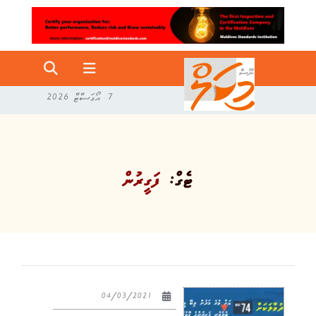
7 އޯގަސްޓް 2026
ޓެގް:
ފަގީރުން
04/03/2021