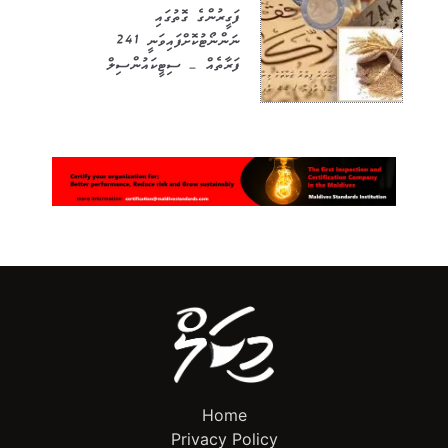
ފަގީރުންގެ ގޮތުގައި
ނަންނޯޓުކޮށްފައިވަނީ 241
ފަރާތެއް – ސިޓީކައުންސިލް
Home
Privacy Policy