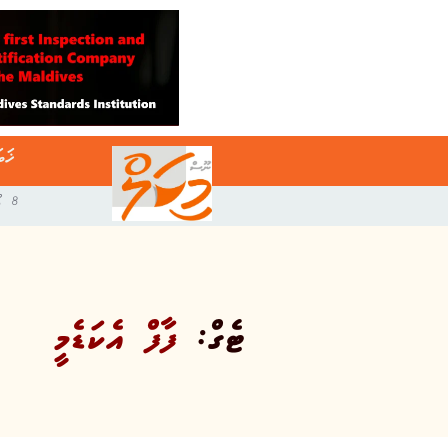
ޚަބ
8 އޯގަސްޓް 2026
ޓެގް:
ފާފް އެކަޑެމީ