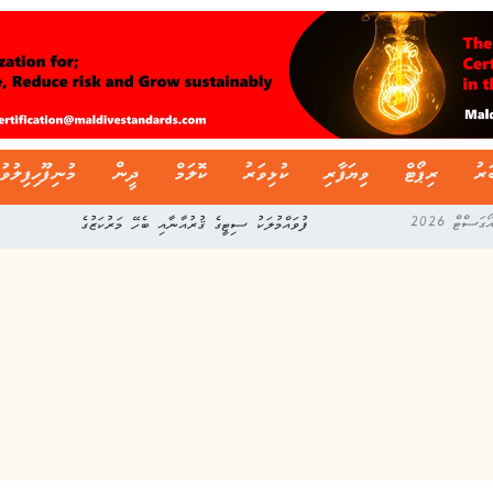
ަރު
ރިޕޯޓް
ވިޔަފާރި
ކުޅިވަރު
ކޮލަމް
ދީން
މުނިފޫހިފިލުވު
ފުވައްމުލަކު ސިޓީގެ ޤުރުއާނާއި ބެހޭ މަރުކަޒުގެ