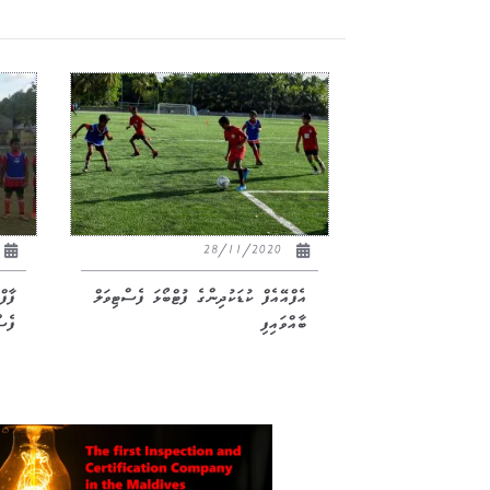
28/11/2020
އެފްއޭއެފް ކުޑަކުދިންގެ ފުޓްބޯޅަ ފެސްޓިވަލް
ފާފ
ބާއްވައިފި
ފެސ