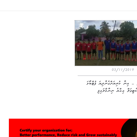
03/11/2019
ް – އިން ކުރިޔަށްގެންދިޔަ ފުޓްބޯޅަ
ްޓިވަލް އިއްޔެ ނިންމާލައިފި