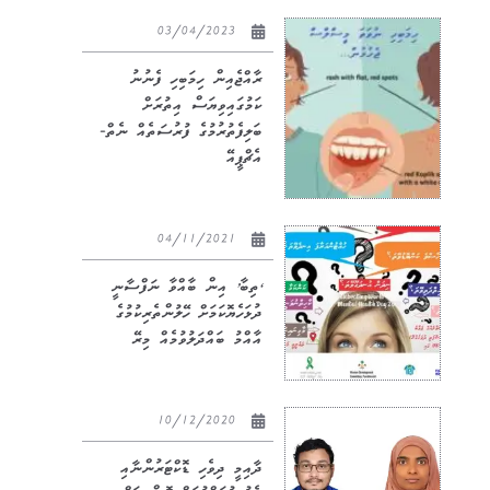
03/04/2023
ރާއްޖެއިން ހިމަބިހި ފެނުނު
ކަމުގައިވިޔަސް އިތުރަށް
ބަލިފެތުރުމުގެ ފުރުސަތެއް ނެތް-
އެޗްޕީއޭ
04/11/2021
‘ތިބާ’ އިން ބާއްވާ ނަފްސާނީ
ދުޅަހެޔޮކަމަށް ހޭލުންތެރިކުމުގެ
އާއްމު ބައްދަލުވުމެއް މިރޭ
10/12/2020
ދާއިމީ ދިވެހި ޑޮކްޓަރުންނާއި