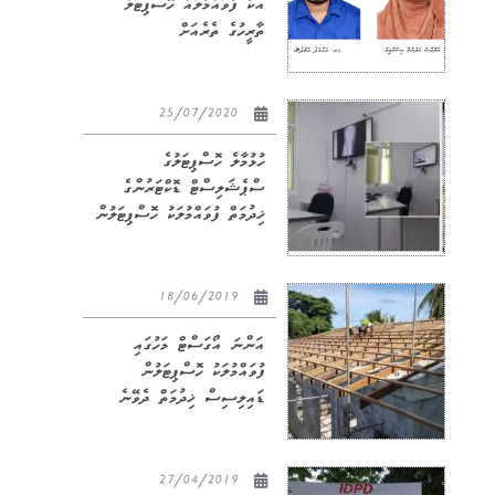
އެކު ފުވައްމުލައް ހޮސްޕިޓަލް
ތާރީހުގެ ތެރެއަށް
25/07/2020
ހުޅުމާލެ ހޮސްޕިޓަލުގެ
ސްޕެޝަލިސްޓް ޑޮކްޓަރުންގެ
ޚިދުމަތް ފުވައްމުލަކު ހޮސްޕިޓަލުން
18/06/2019
އަންނަ އޯގަސްޓް މަހުގައި
ފުވައްމުލަކު ހޮސްޕިޓަލުން
ޑައިލިސިސް ޚިދުމަތް ދެވޭނެ
27/04/2019