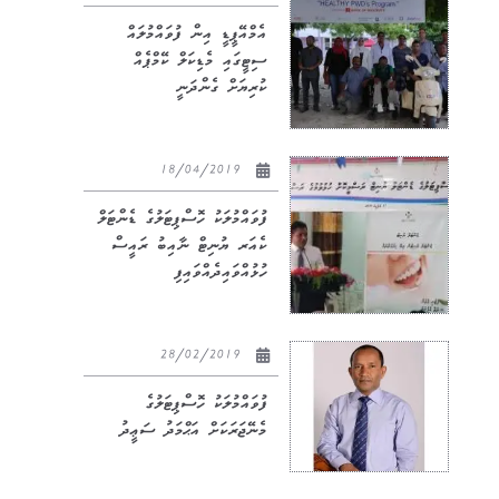
އެމްއޭޕީޑީ އިން ފުވައްމުލައް
ސިޓީގައި މެޑިކަލް ކޭމްޕެއް
ކުރިޔަށް ގެންދަނީ
18/04/2019
ފުވައްމުލަކު ހޮސްޕިޓަލުގެ ޑެންޓަލް
ކެއަރ ޔުނިޓް ނާއިބު ރައީސް
ހުޅުއްވައިދެއްވައިފި
28/02/2019
ފުވައްމުލަކު ހޮސްޕިޓަލުގެ
މެނޭޖަރަކަށް އަޙްމަދު ސަޢީދު