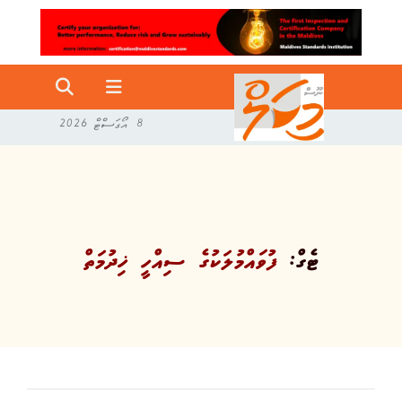
8 އޯގަސްޓް 2026
ޓެގް:
ފުވައްމުލަކުގެ ސިއްހީ ޚިދުމަތް