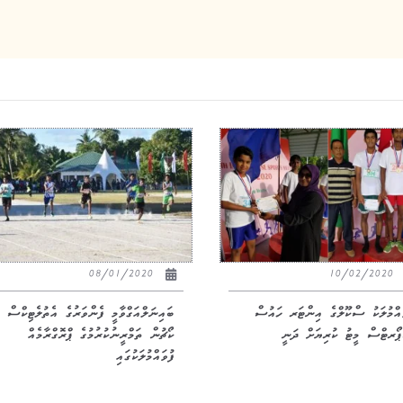
08/01/2020
10/02/2020
ައްމުލަކު ސްކޫލްގެ އިންޓަރ ހައުސް
ބައިނަލްއަގްވާމީ ފެންވަރުގެ އެތުލެޓިކްސް
ޯރޓްސް މީޓު ކުރިޔަށް ދަނީ
ކޯޗުން ތަމްރީނުކުރުމުގެ ޕްރޮގްރާމެއް
ފުވައްމުލަކުގައި