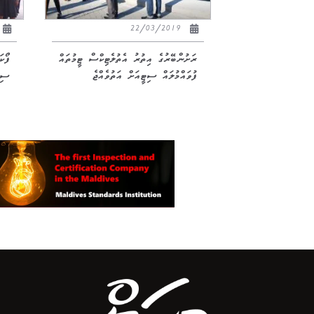
22/03/2019
ރަށުންބޭރުގެ އިތުރު އެތުލެޓިކްސް ޓީމުތައް
ފޯކ
ފުވައްމުލައް ސިޓީއަށް އަތުވެއްޖެ
ސިޓ