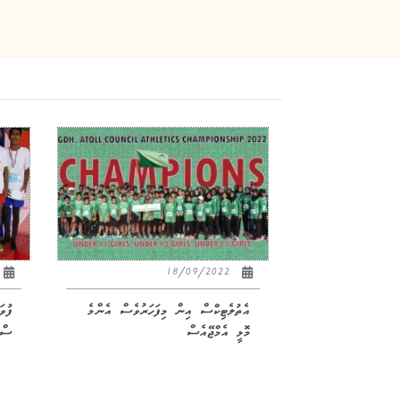
18/09/2022
އެތުލެޓިކްސް އިން މިފަހަރުވެސް އެންމެ
ފުވ
މޮޅީ އެމްޖޭއެސް
ސްޕ