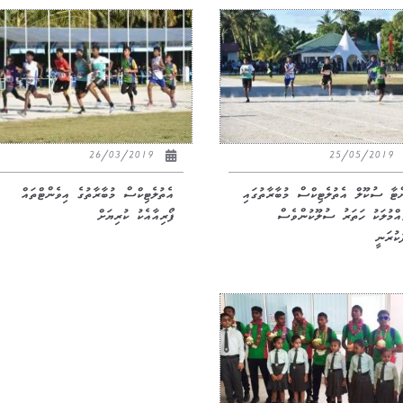
26/03/2019
25/05/2019
ްޓާ ސުކޫލް އެތުލެޓިކްސް މުބާރާތުގައި
އެތުލެޓިކްސް މުބާރާތުގެ އިވެންޓްތައް
ައްމުލަކު ހަތަރު ސުލޫކުންވެސް
ފޯރިއާއެކު ކުރިޔަށް
ކުރަނީ