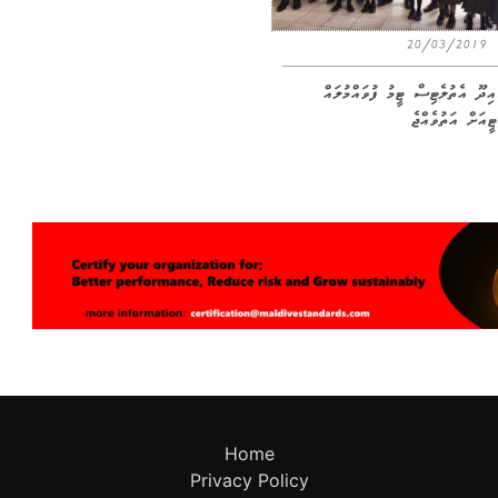
20/03/2019
ައިދޫ އެތުލެޓިސް ޓީމު ފުވައްމުލައް
ީއަށް އަތުވެއްޖެ
Home
Privacy Policy