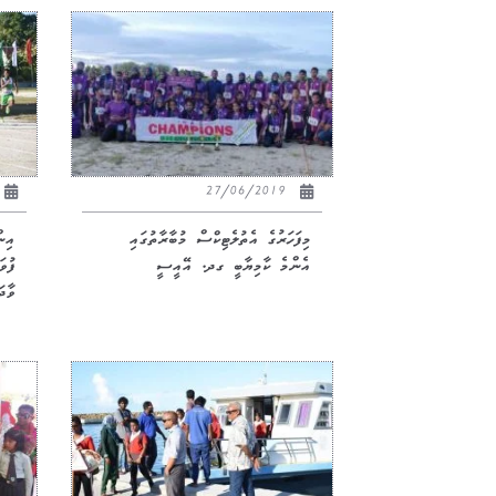
27/06/2019
މިފަހަރުގެ އެތުލެޓިކްސް މުބާރާތުގައި
އިނ
އެންމެ ކާމިޔާބީ ގދ. އޭއީސީ
ފުވ
ވާދަ