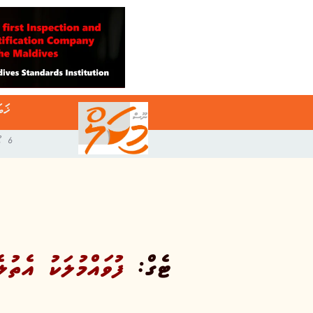
ޚަބ
6 އޯގަސްޓް 2026
ޓެގް:
ފުވައްމުލަކު އެތުލ