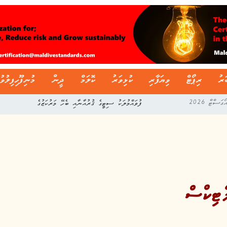
ަރު
ރިޕޯޓް
ވިޔަފާރި
ކުޅިވަރު
ކޮލަމް
ދީން
މުނިފޫހިފިލުވު
ފުވައްމުލަކު ސިޓީގެ ޤުރުއާނާއި ބެހޭ މަރުކަޒުގެ
ެޓިކްސް