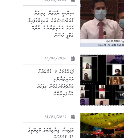
23/06/2020
ސިޔާސީ ނުފޫޒުން މިނިވަން
މުއައްސަސާތައް އެއކިބާވެފައިވާ
ކަމަށް ރައްޔިތުންނެއް ނުދެކޭ –
އެމްޕީ ހުސޭން
16/06/2020
ފުވައްމުލަކު 3 މެމްބަރުން
ރައްޔިތުންނާއި
ބައްދަލުކުރެއްވުން މިފަހަރު
އޮންލައިންކޮށް
13/04/2019
މަޖުލިސް އިންތިޚާބުގެ ކާމިޔާބީގެ