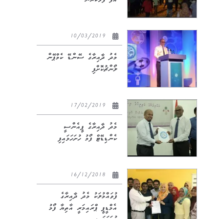
އުފާ ފާޅުކުރުން
10/03/2019
މެދު ދާއިރާގެ ސޭންޑޭ ކެމްޕޭން
ލޯންޗުކޮށްފި
17/02/2019
މެދު ދާއިރާގެ ޕީއެންސީ
ކެންޑިޑޭޓް ފޯމު ހުށަހަޅައިފި
16/12/2018
ފުވައްމުލަކު މެދު ދާއިރާގެ
އެމްޑީޕީ ޕްރައިމަރީ އާތިޔާ ފޯމު