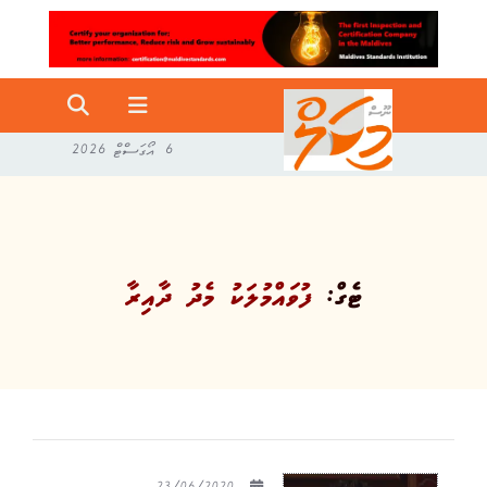
6 އޯގަސްޓް 2026
ޓެގް:
ފުވައްމުލަކު މެދު ދާއިރާ