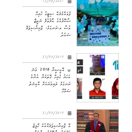
12/08/2021
ފުވައްމުލައް ސިޓީގެ ހުރިހާ
ސްކޫލެއްގެ އޯލެވެލް ނަތީޖާ
ވެސް ވ.ރަނގަޅު- ޕްރިންސިޕަލް
ސައުދު
27/09/2019
ޏ. އޭއީސީން 2018 ވަނަ
އަހަރު ހުރިހާ ގޮތަކުން އެންމެ
ރަނގަޅު ދަރިވަރަކަށް އާމިނަތު
ސަމްހާ
21/09/2019
އާ ޕްރިންސިޕަލަކާއެކު ހާފިޒު