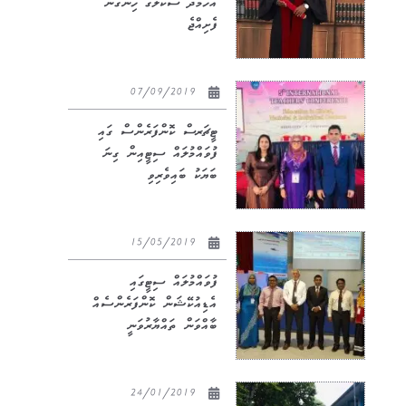
އަހުމަދު ސްކޫލުގެ ހިންގަން
ފެށިއްޖެ
07/09/2019
ޓީޗަރސް ކޮންފަރެންސް ގައި
ފުވައްމުލައް ސިޓީއިން ގިނަ
ބަޔަކު ބައިވެރިވި
15/05/2019
ފުވައްމުލައް ސިޓީގައި
އެޑިއުކޭޝަން ކޮންފަރެންސެއް
ބާއްވަން ތައްޔާރުވަނީ
24/01/2019