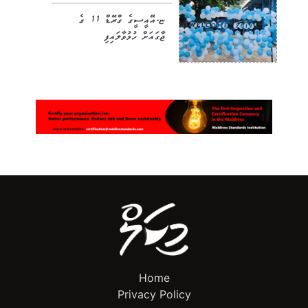
ޏ.އޭއީސީގެ ގްރޭޑް 11 ގެ
ޖާގައަށް ހުޅުވާލައިފި
Home
Privacy Policy