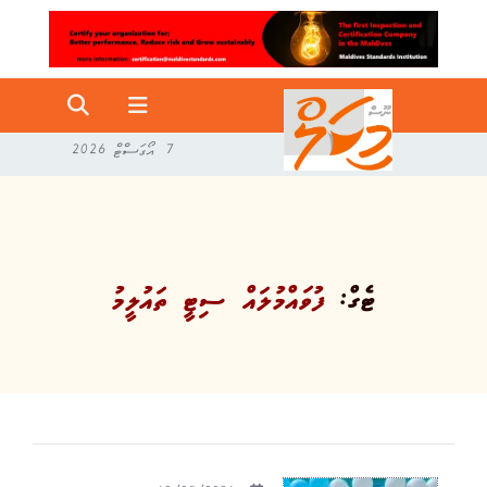
7 އޯގަސްޓް 2026
ޓެގް:
ފުވައްމުލައް ސިޓީ ތައުލީމު