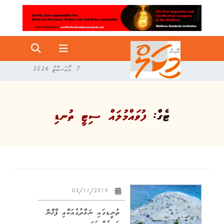
7 އޯގަސްޓް 2026
ޓެގް:
ފުވައްމުލައް ސިޓީ ތުނޑި
03/11/2019
ތުނީޑގައި ނަމާދުގެއަކާއި ފާޚާނާ