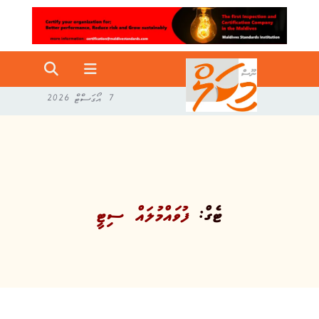
7 އޯގަސްޓް 2026
ޓެގް:
ފުވައްމުލައް ސިޓީ