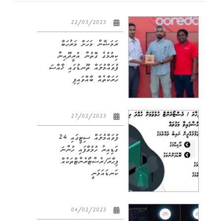
22/03/2023
ރަމަޟާން މަހަށް މަރުހަބާ
ކިޔުމުގެ ގޮތުން އުރީދޫއިން
ފުވައްމުލައް ތޫނޑުގައި ޚާއްސަ
ހަރަކާތެއް ބާއްވައިފި
27/02/2023
ފުވައްމުލައް ސިޓީގައި 24
ގަޑިއިރު ހުޅުވާފައި ހުންނަ
ފިހާރަ/ރެސްޓޯރެންޓްތަކެއް
ކަނޑައަޅަނީ
04/02/2023