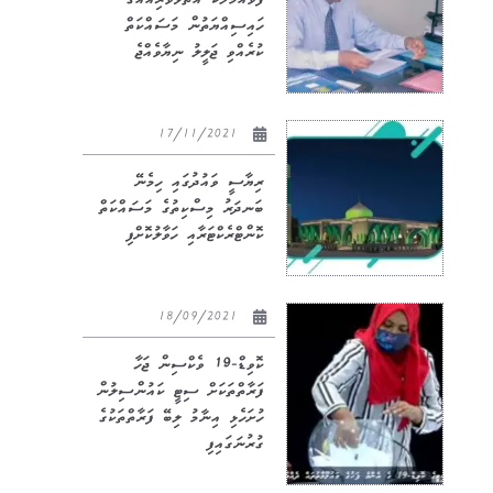
ފުވައްމުލަކު އަތޮޅުވެރިއެއްގެ
ހައިސިއްޔަތުން މަސައްކަތް
ކުރެއްވި ޖަލީލު ނިޔާވެއްޖެ
17/11/2021
ރިޔާސީ ވައުދުގައި ހިމެނޭ
ބަނދަރު މިސްކިތުގެ މަސައްކަތް
ކޮންޓްރެކްޓަރާއި ހަވާލުކޮށްފި
18/09/2021
ކޮވިޑް-19 ވެކްސިން ޖަހާ
ފަރާތްތަކަށް ސިޓީ ކައުންސިލުން
ހުށަހެޅި އިނާމު ލިބޭ ފަރާތްތަކުގެ
ގުރުނަގައިފި