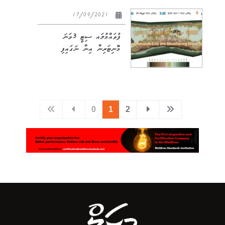
17/09/2021
ފުވައްމުލައ ސިޓީ 3ވަނަ
މޮނިޓަރިން އިން ނަގައިފި
0
1
2