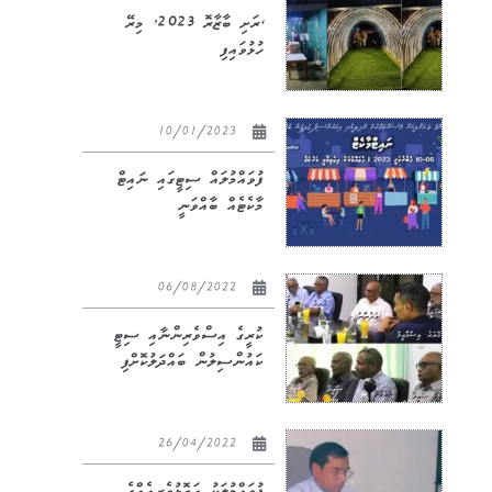
‘ރަށި ބާޒާރޮ 2023’ މިރޭ
ހުޅުވައިފި
10/01/2023
ފުވައްމުލައް ސިޓީގައި ނައިޓް
މާކެޓެއް ބާއްވަނީ
06/08/2022
ކުރީގެ އިސްވެރިންނާއި ސިޓީ
ކައުންސިލުން ބައްދަލުކޮށްފި
26/04/2022