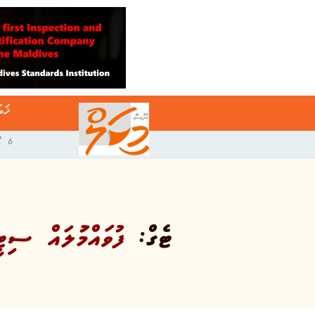
ޚަބ
6 އޯގަސްޓް 2026
ޓެގް:
ފުވައްމުަލައް ސިޓ