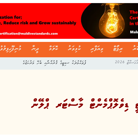
ަރު
ރިޕޯޓް
ވިޔަފާރި
ކުޅިވަރު
ކޮލަމް
ދީން
މުނިފޫހިފިލުވު
ފުވައްމުލަކު ސިޓީގެ ޤުރުއާނާއި ބެހޭ މަރުކަޒުގެ
ީ ޑިވެލޮޕްމެންޓް މާސްޓަރ ޕްލޭން