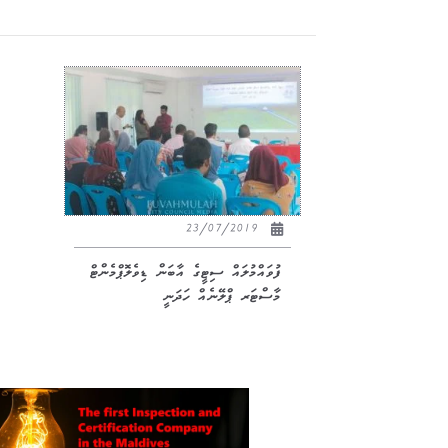
23/07/2019
ފުވައްމުލައް ސިޓީގެ އާބަން ޑިވެލޮޕްމެންޓް
މާސްޓަރ ޕްލޭނެއް ހަދަނީ