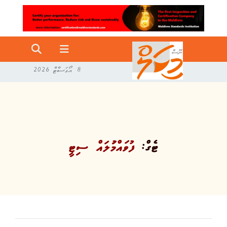
8 އޯގަސްޓް 2026
ޓެގް:
ފުވައްމުަލައް ސިޓީ