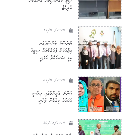
ސިޓީ ކައުންސިލަށް އެންގުމަށް
އެދިއްޖެ
19/01/2020
ޔުނެސްކޯ ބައޯސްފެއަރ
ރިޒާވަކަށް ފުވައްމުލައް ސިޓީގެ
ކިޅީ ސަރހައްދު ހަދަނީ
09/01/2020
އަންނަ އާދީއްތާގައި ދިރާސީ
އަހަރުގެ ކިޔެވުން ފެށެނީ
30/12/2019