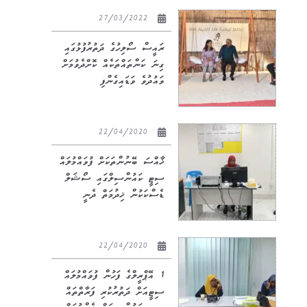
27/03/2022
ރައީސް ސޯލިހުގެ ދަތުރުފުޅުގައި
ގިނަ ކަންތައްތަކެއް ކޮށްދެވުމަށް
ވައުދުވެ ވަޑައިގެންފި
22/04/2020
ޚާއްސަ ބޭނުންތަކަށް ފުވައްމުލައް
ސިޓީ ކައުންސިލްގައި ސޯޝަލް
ޑެސްކަކުން ޚިދުމަތް ދެނީ
22/04/2020
1 އޭޕްރީލްގެ ފަހުން ފުވައްމުލައް
ސިޓީއަށް ދަތުރުކުރި ފަރާތްތައް