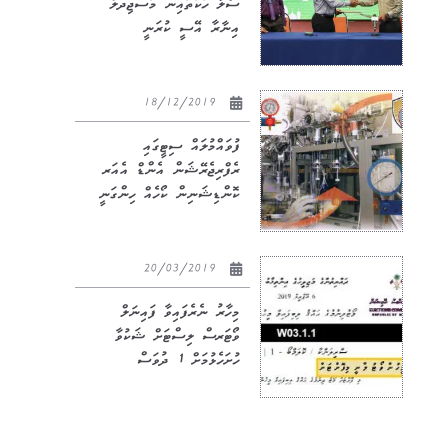
ސޯލާ ހަކަތައިން މަސްޖިދުލް
އިނާރާ އޭސީ ކުރަނީ
18/12/2019
ފުވައްމުލައް ސިޓީގައި
ރެފްރިޖެރޭޝަން އެންޑް އެއަރ
ކޮންޑިޝަނިން ކޯހެއް ހިންގަނީ
20/03/2019
މިހާރު ނެރެފައިވާ ފައިނަލް
ވޯޓަރސް ލިސްޓަށް ޝަކުވާ
ހުށަހެޅުމަށް 1 ދުވަސް