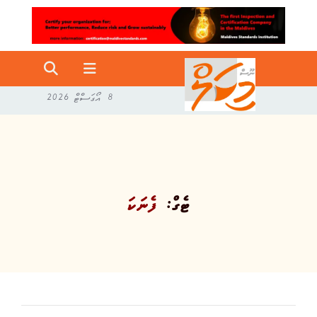
8 އޯގަސްޓް 2026
ޓެގް:
ފެނަކަ