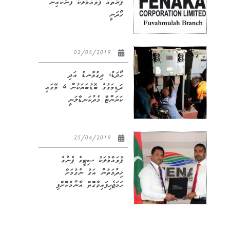
ފަރާތެއް ފުވައްމުލަކު ފެނަކައިން
ހޯދަނީ
02/05/2019
ހޯދަޑު، ދިގުވާނޑު އަދި
ދަޑިމަގުގެ ބޮޑުބަޔަކުން 4 މޭގައި
ކަރަންޓް މެދުކަނޑާލަނީ
25/04/2019
ފުވައްމުލަކު ސިޓީގެ ފެނުގެ
ޚިދުމަތުން އަގު ނެގުމަށް
ހަމަޖެހިފައިވާގޮތް އާންމުކޮށްފި