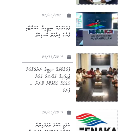
02/08/2021
ފުވައްމުލައް ސިޓީއިން ކަރަންޓާއި
ފެނުގެ ޚިދުމަތް ކެނޑިއްޖެ
04/11/2019
ފުވައްމުލައް ސިޓީގެ ނަރުދަމާއަށް
ޖެހިފައިވާ މައްސަލަ ވަރަށް
އަވަހައް ހައްލުކޮށް ދޭނަން –
ފެނަކަ
28/05/2019
އެލްވީ ކޭބަލް ވަޅުލައިދޭނެ