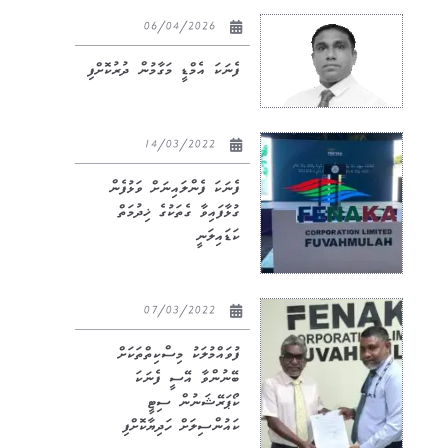
06/04/2026
ފެނަކަ އެމްޑީ މަގާމުން ދުރުކޮށްފި
14/03/2022
ފެނަކަ ފެންލައިނަށް ވަޅުފެން
ގުޅާފައިވާ ގެތަކުގެ ޚިދުމަތް
ކަޑައިލަނީ
07/03/2022
ފުވައްމުލަކު މިސްކިތްތަކަށް
ބޭނުންވާ އޭސީ ފެނަކަ
ކޯޕަރޭޝަނުން ސިޓީ
ކައުންސިލަށް ހަދިޔާކޮށްފި