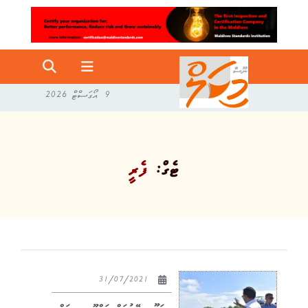
9 އޯގަސްޓް 2026
ޓެގް:
ފެރީ
31/07/2021