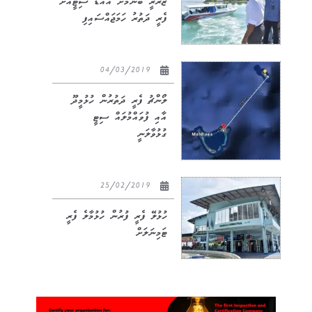
ޒަރޫރީ ބޭނުމަށް އައްޑޫ ސިޓީއަށް
ފެރީ ދަތުރު ހަމަޖައްސައިފި
04/03/2019
ލޯންޗު ފެރީ ދަތުރުން ހުޅުމީދޫ
އާއި ފުވައްމުލައް ސިޓީ
ގުޅުވާލަނީ
25/02/2019
ހުޅުލޭ ފެރީ ފުރުން ހުޅުމާލެ ފެރީ
ޓަމިނަލަށް